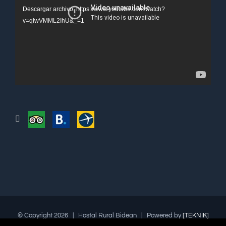
de
Descargar archivo: https://www.youtube.com/watch?
vídeo
v=qIwVMML2IhU&_=1
© Copyright
2026 | Hostal Rural Bidean | Powered by
[TEKNIK]