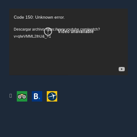
Reproductor
Code 150: Unknown error.
de
Descargar archivo: https://www.youtube.com/watch?
vídeo
v=qIwVMML2IhU&_=1